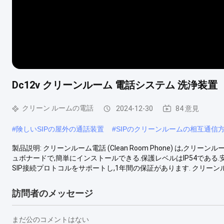
Dc12v クリーンルーム 電話システム 洗浄装置
クリーン ルームの電話
2024-12-30
84 意見
#
険しいSIPの屋外の通話装置
#
SIPのクリーンルームの相互通信
製品説明: クリーンルーム電話 (Clean Room Phone) は
ュボナードで,簡単にインストールできる.保護レベルはIP54である.安
SIP接続プロトコルをサポートし,1年間の保証があります. クリーン
訪問者のメッセージ
まだ公のコメントはない