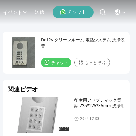
チャット
送信
イベント
Dc12v クリーンルーム 電話システム 洗浄装
置
チャット
もっと 学ぶ
関連ビデオ
衛生用アセプティック電
話 225*125*35mm 洗浄用
クリーン ルームの電話
2024-12-30
00:23