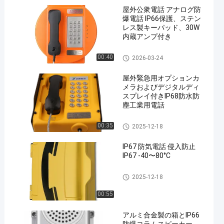
屋外公衆電話 アナログ防
爆電話 IP66保護、ステン
レス製キーパッド、30W
内蔵アンプ付き
耐圧防爆電話
00:40
2026-03-24
屋外緊急用オプションカ
メラおよびデジタルディ
スプレイ付きIP68防水防
塵工業用電話
産業耐候性がある電話
00:35
2025-12-18
IP67 防気電話 侵入防止
IP67 -40〜80°C
産業用通信機器
2025-12-18
00:55
アルミ合金製の箱とIP66