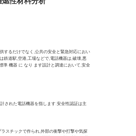
難燃性材料分析
供するだけでなく,公共の安全と緊急対応におい
鉄道駅,空港,工場などで,電話機器は,破壊,悪
 標準 機器 に なり ます設計と調達において,安全
に設計された電話機器を指します.安全性認証は主
プラスチックで作られ,外部の衝撃や打撃や気探