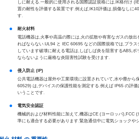
しに耐える.一般的に使用される国際認証規格には,IK格付け (IE
置の耐性を評価する装置です.例えば,IK10評価は,損傷なしに
す.
耐火材料
電話機器は,火事や高温の際には,火の拡散や有害なガスの放出
ればならない.UL94 と IEC 60695 などの国際規格では
しています破壊に耐える電話は,しばしば炎を阻害するABS,ポリ
ならないように厳格な炎阻害性試験を受けます.
侵入防止 (IP)
公共電話機器は屋外や工業環境に設置されていて,水や塵から保護す
60529) は,デバイスの保護性能を測定する.例えば IP65 
いうことです.
電気安全認証
機械的および材料性能に加えて,機器はCE (ヨーロッパ),FCC (米
準にも適合する必要があります.緊急通信中に電気ショックや