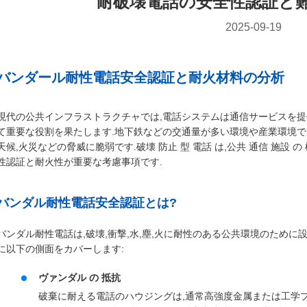
耐破壊電話の安全性認証と
2025-09-19
バンダール耐性電話安全認証と耐火材料の分析
現代の公共インフラストラクチャでは,電話システムは通信サービスを提
て重要な役割を果たします.地下鉄などの交通量が多い環境や産業環境では
天候,火災などの脅威に脆弱です.破壊 防止 型 電話 は,公共 通信 施設 の
性認証と耐火性が重要な考慮事項です.
バンダル耐性電話安全認証とは?
バンダル耐性電話は,破壊,衝撃,水,塵,火に耐性のある公共環境のため
に以下の側面をカバーします:
ヴァンダル の 抵抗
破棄に耐える電話のハウジングは,通常高強度金属または工学