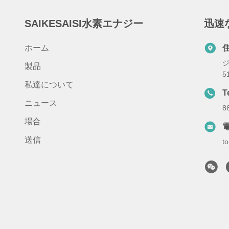
SAIKESAISI水素エナジー
迅速
ホーム
ジ
製品
5
私達について
T
ニュース
8
場合
送信
t