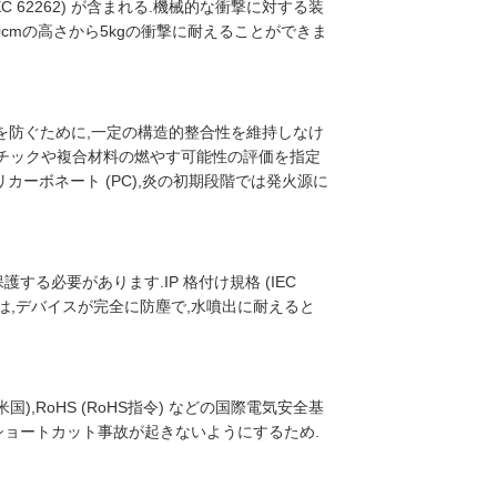
C 62262) が含まれる.機械的な衝撃に対する装
40cmの高さから5kgの衝撃に耐えることができま
を防ぐために,一定の構造的整合性を維持しなけ
,プラスチックや複合材料の燃やす可能性の評価を指定
カーボネート (PC),炎の初期段階では発火源に
る必要があります.IP 格付け規格 (IEC
の評価は,デバイスが完全に防塵で,水噴出に耐えると
国),RoHS (RoHS指令) などの国際電気安全基
ショートカット事故が起きないようにするため.