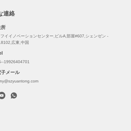
な連絡
住所
フイイノベーションセンター,ビルA,部屋#607,シェンゼン -
18102,広東,中国
el
6--19926404701
電子メール
ony@szyuantong.com